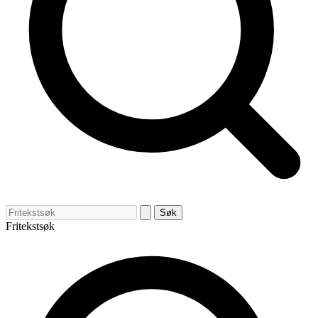
Søk
Fritekstsøk