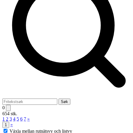
Søk
0
654 stk.
1
2
3
4
5
6
7
»
»
1
Växla mellan rutnätsvy och listvy