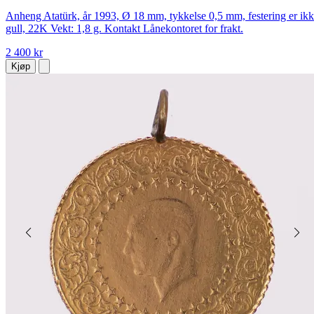
Anheng Atatürk, år 1993, Ø 18 mm, tykkelse 0,5 mm, festering er ik
gull, 22K Vekt: 1,8 g. Kontakt Lånekontoret for frakt.
2 400 kr
Kjøp