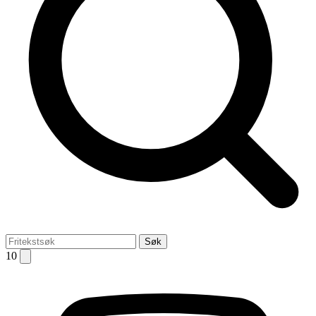
Søk
10