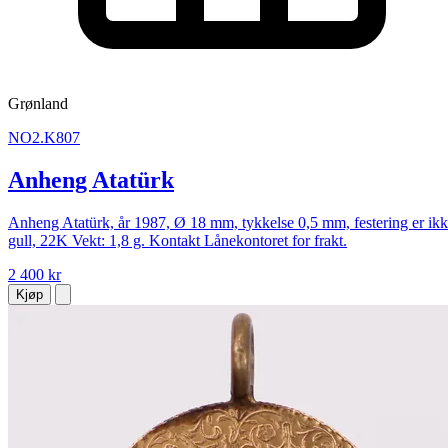
Grønland
NO2.K807
Anheng Atatürk
Anheng Atatürk, år 1987, Ø 18 mm, tykkelse 0,5 mm, festering er ik
gull, 22K Vekt: 1,8 g. Kontakt Lånekontoret for frakt.
2 400 kr
Kjøp