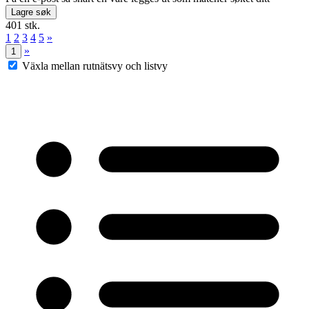
Lagre søk
401 stk.
1
2
3
4
5
»
»
1
Växla mellan rutnätsvy och listvy