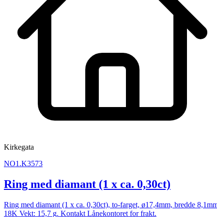
Kirkegata
NO1.K3573
Ring med diamant (1 x ca. 0,30ct)
Ring med diamant (1 x ca. 0,30ct), to-farget, ø17,4mm, bredde 8,1m
18K Vekt: 15,7 g. Kontakt Lånekontoret for frakt.