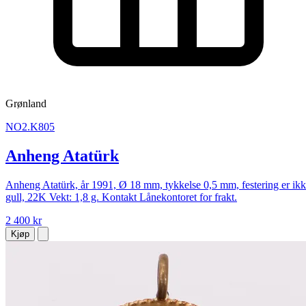
Grønland
NO2.K805
Anheng Atatürk
Anheng Atatürk, år 1991, Ø 18 mm, tykkelse 0,5 mm, festering er ik
gull, 22K Vekt: 1,8 g. Kontakt Lånekontoret for frakt.
2 400 kr
Kjøp