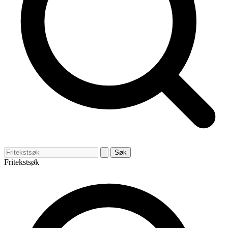
Søk
Fritekstsøk