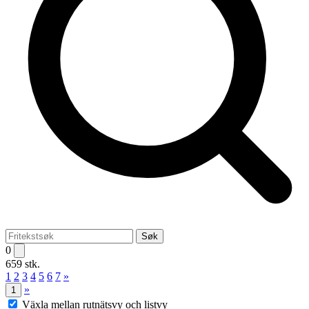
Søk
0
659 stk.
1
2
3
4
5
6
7
»
»
1
Växla mellan rutnätsvy och listvy