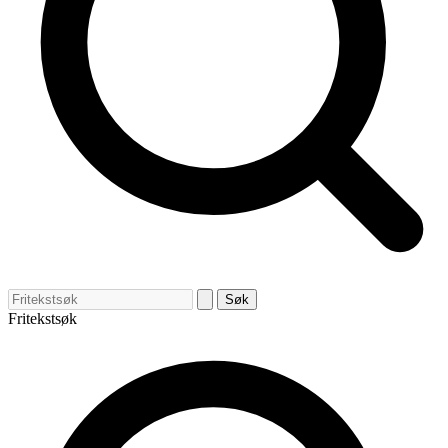
Søk
Fritekstsøk