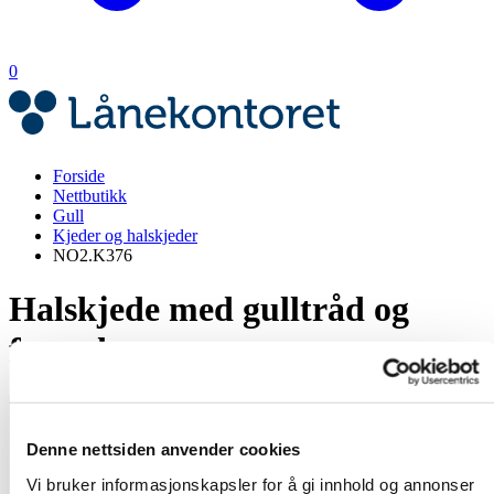
0
Forside
Nettbutikk
Gull
Kjeder og halskjeder
NO2.K376
Halskjede med gulltråd og
fargede stener
Denne nettsiden anvender cookies
Vi bruker informasjonskapsler for å gi innhold og annonser