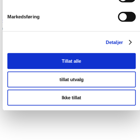
Markedsføring
0
Detaljer
Forside
Nettbutikk
Tillat alle
Varen ble ikke funnet
tillat utvalg
Ikke tillat